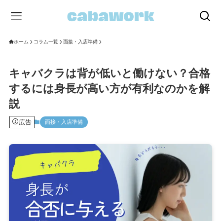
ホーム
コラム一覧
面接・入店準備
キャバクラは背が低いと働けない？合格
するには身長が高い方が有利なのかを解
説
広告
面接・入店準備