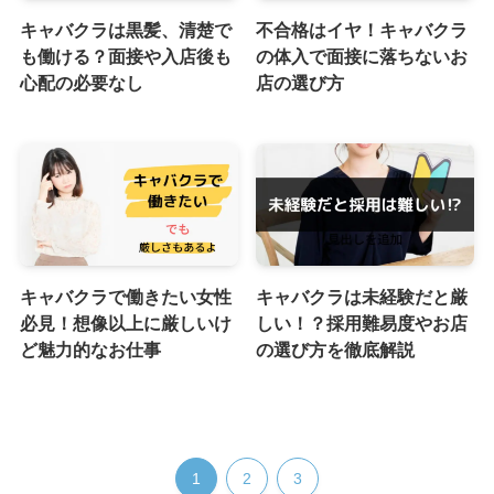
キャバクラは黒髪、清楚で
不合格はイヤ！キャバクラ
も働ける？面接や入店後も
の体入で面接に落ちないお
心配の必要なし
店の選び方
キャバクラで働きたい女性
キャバクラは未経験だと厳
必見！想像以上に厳しいけ
しい！？採用難易度やお店
ど魅力的なお仕事
の選び方を徹底解説
1
2
3