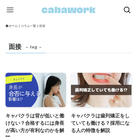
ホーム
コラム一覧
面接
面接
– tag –
キャバクラは背が低いと働
キャバクラは歯列矯正をし
けない？合格するには身長
ていても働ける？採用にな
が高い方が有利なのかを解
る人の特徴を解説