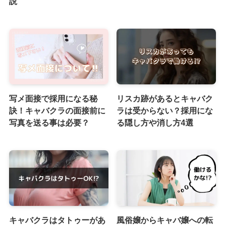
説
写メ面接で採用になる秘
リスカ跡があるとキャバク
訣！キャバクラの面接前に
ラは受からない？採用にな
写真を送る事は必要？
る隠し方や消し方4選
キャバクラはタトゥーがあ
風俗嬢からキャバ嬢への転