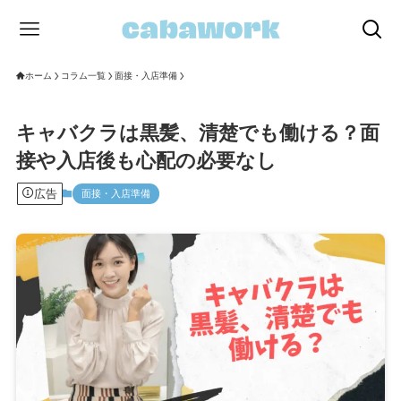
ホーム
コラム一覧
面接・入店準備
キャバクラは黒髪、清楚でも働ける？面
接や入店後も心配の必要なし
広告
面接・入店準備