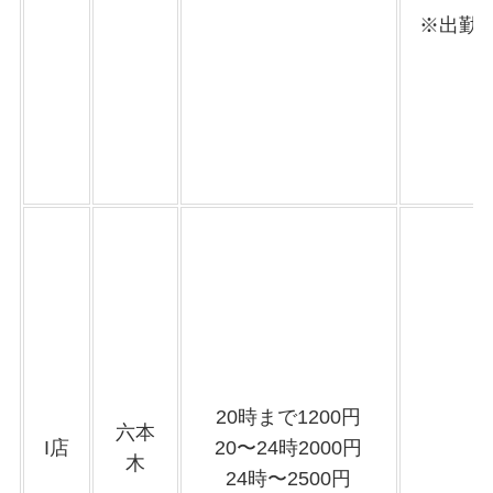
※出勤o
20時まで1200円
六本
I店
20〜24時2000円
木
24時〜2500円