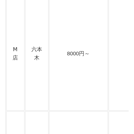
Ⅿ
六本
8000円～
店
木