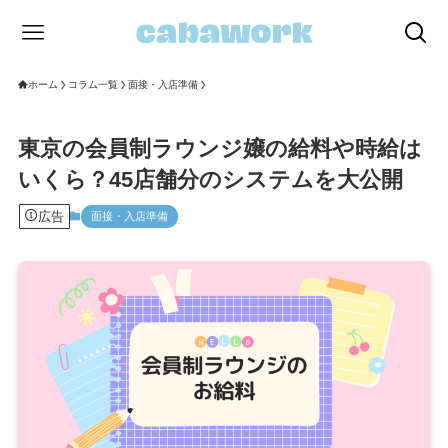
ホーム
コラム一覧
面接・入店準備
東京の会員制ラウンジ嬢の給料や時給は
いくら？45店舗分のシステムを大公開
広告
面接・入店準備