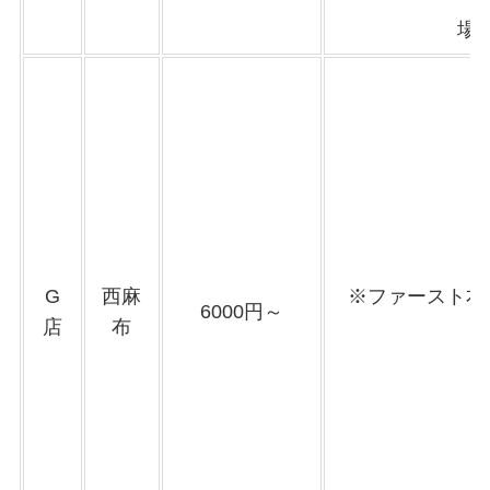
場
G
西麻
※ファースト本
6000円～
店
布