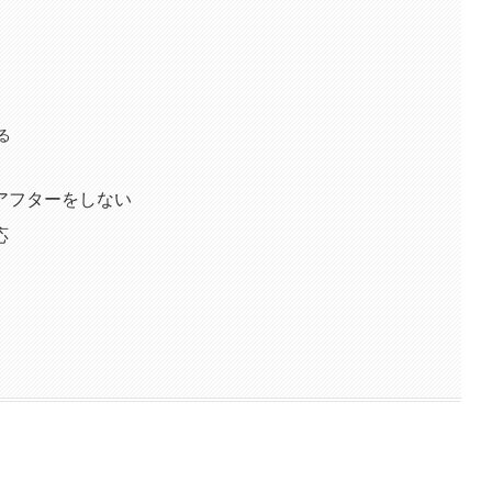
る
アフターをしない
応