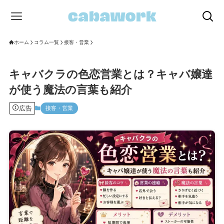
ホーム
コラム一覧
接客・営業
キャバクラの色恋営業とは？キャバ嬢達
が使う魔法の言葉も紹介
広告
接客・営業