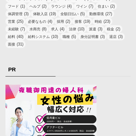
(1)
(2)
(4)
(7)
(2)
フード
ヘルプ
ラウンジ
ワイン
住まい
(3)
(19)
(5)
(27)
体調管理
体験入店
全額日払い
勤務環境
(25)
(4)
(2)
(19)
(23)
営業
必要なもの
採用
接客
時給
(7)
(8)
(4)
(10)
(3)
(2)
未経験
水商売
求人
法律
派遣
税金
(40)
(10)
(5)
(3)
(3)
給料
給料システム
職種
身分証明書
退店
(31)
面接
PR